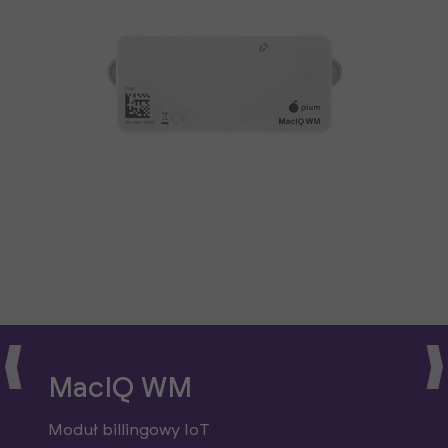
MacIQ WM
Moduł billingowy IoT