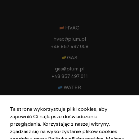
HVAC
hvac@plum.pl
+48 857 497 008
GAS
gas@plum.pl
+48 857 497 011
WATER
water@plum.pl
+48 857 497 058
Ta strona wykorzystuje pliki cookies, aby
zapewnić Ci najlepsze doświadczenie
EMS
przeglądania. Korzystając z naszej witryny,
ems@plum.pl
zgadzasz się na wykorzystanie plików cookies
+48 857 497 042