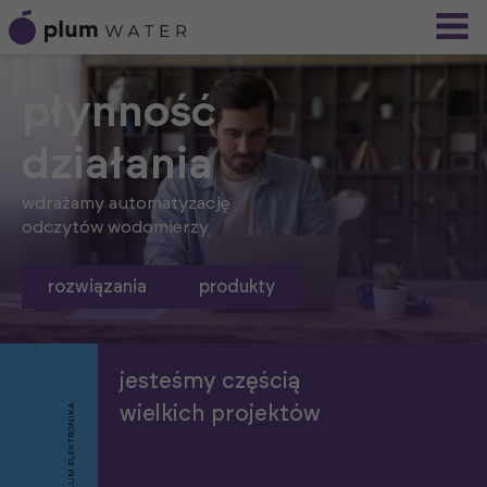
płynność
działania
wdrażamy automatyzację
odczytów wodomierzy
rozwiązania
produkty
jesteśmy częścią
PLUM ELEKTRONIKA
wielkich projektów